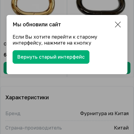
Мы обновили сайт
Если Вы хотите перейти к старому
интерфейсу, нажмите на кнопку
Св. золото
Черный никель
67.00
₽/упак.
67.00
₽/упак.
Вернуть старый интерфейс
В корзину
В корзину
Характеристики
Бренд
Фурнитура из Китая
Страна-производитель
Китай