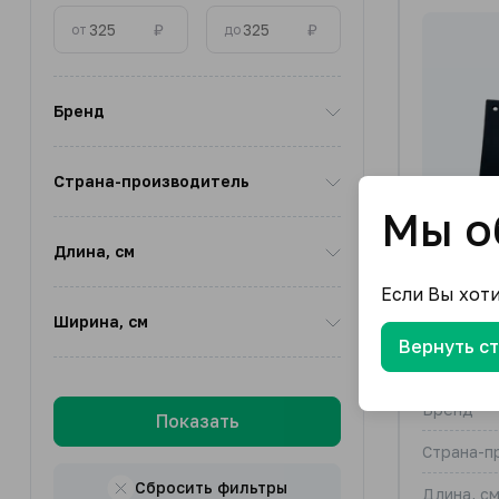
₽
₽
от
до
Бренд
Страна-производитель
Мы о
Длина, см
Если Вы хот
Ширина, см
Вернуть с
Клапан 
Бренд
Показать
Страна-п
Сбросить фильтры
Длина, с