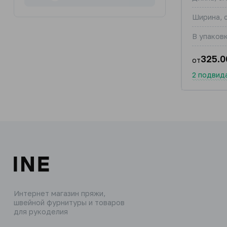
Ширина, 
В упаковк
325.0
от
2 подвид
Интернет магазин пряжи,
швейной фурнитуры и товаров
для рукоделия