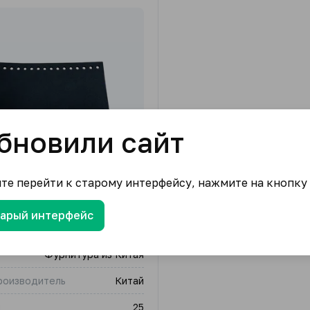
бновили сайт
ите перейти к старому интерфейсу, нажмите на кнопку
тарый интерфейс
д/сумки KZ0095
Фурнитура из Китая
роизводитель
Китай
м
25