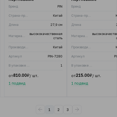
Бренд
PIN
Бренд
Страна-производитель
Китай
Страна-производитель
Длина
27,9 см
Длина
высококачественная
высококачеств
Материал изделия
Материал изделия
сталь
Производитель
Китай
Производитель
Артикул
PIN-7280
Артикул
P
В упаковке (шт)
1
В упаковке (шт)
810.00
₽
215.00
₽
от
/ шт.
от
/ шт.
1 подвид
1 подвид
1
2
3