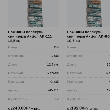
Ножницы перекусы
Ножницы перекусы
снипперы Aktion АК-111
снипперы Aktion АК-80
12,5 см.
10,5 см
Бренд
PIN
Бренд
Страна-производитель
Китай
Страна-производитель
Длина
12,5 см.
Длина
10
Материал изделия
металл
Материал изделия
м
Производитель
Китай
Производитель
Артикул
АК-111
Артикул
А
В упаковке (шт)
12
В упаковке (шт)
240.00
₽
192.00
₽
от
/ упак.
от
/ упак.