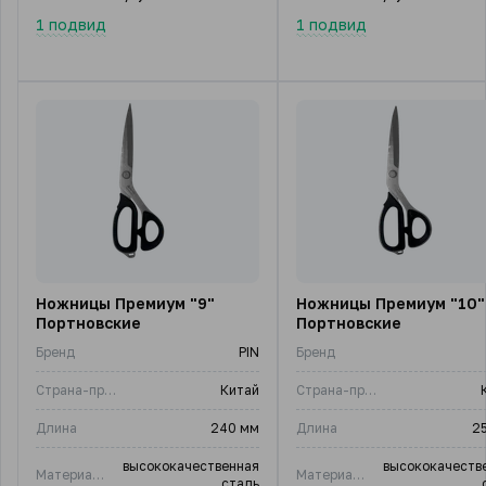
1 подвид
1 подвид
Ножницы Премиум "9"
Ножницы Премиум "10"
Портновские
Портновские
Бренд
PIN
Бренд
Страна-производитель
Китай
Страна-производитель
Длина
240 мм
Длина
25
высококачественная
высококачеств
Материал изделия
Материал изделия
сталь