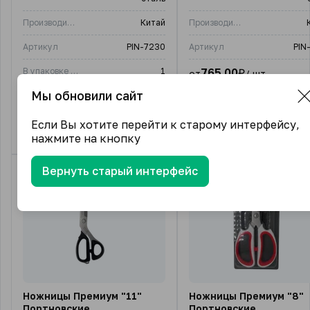
Производитель
Китай
Производитель
Артикул
PIN-7230
Артикул
PIN
В упаковке (шт)
1
765.00
₽
от
/ шт.
Мы обновили сайт
1 подвид
715.00
₽
от
/ шт.
1 подвид
Если Вы хотите перейти к старому интерфейсу,
нажмите на кнопку
Вернуть старый интерфейс
Ножницы Премиум "11"
Ножницы Премиум "8"
Портновские
Портновские