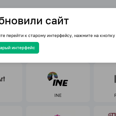
бновили сайт
Продукция ведущих
ите перейти к старому интерфейсу, нажмите на кнопку
ировых производител
тарый интерфейс
INE