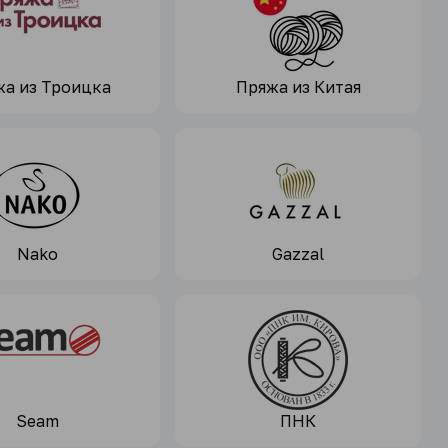
а из Троицка
Пряжа из Китая
Nako
Gazzal
Seam
ПНК