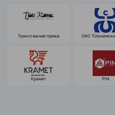
Трикотажная пряжа
ОАО "Слонимск
Крамет
PIN