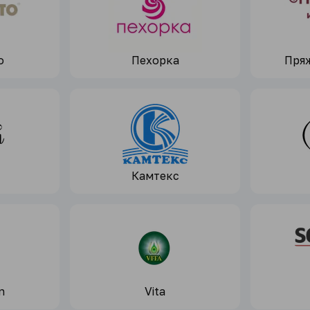
o
Пехорка
Пряж
Камтекс
n
Vita