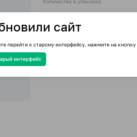
Количество в упаковке
Единица измерения в упаковке товар
бновили сайт
Нет в наличии
ите перейти к старому интерфейсу, нажмите на кнопку
тарый интерфейс