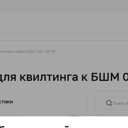
вилтинга к БШМ 0220-04К "АРТИ"
для квилтинга к БШМ 
стики
мерения
упак.
80