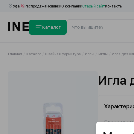
Уфа
Распродажа
Новинки
О компании
Старый сайт
Контакты
Каталог
Главная
Каталог
Швейная фурнитура
Иглы
Иглы
Игла для к
Игла 
Характери
Единица из