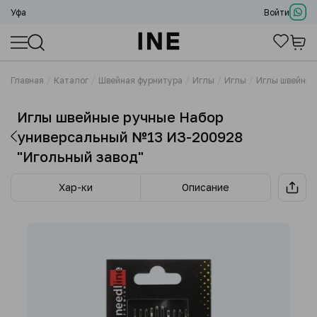
Уфа
Войти
Главная
Каталог
Швейная фурнитура
Иглы
Иглы
Иглы швейные
Иглы швейные ручные Набор
универсальный №13 ИЗ-200928
"Игольный завод"
Хар-ки
Описание