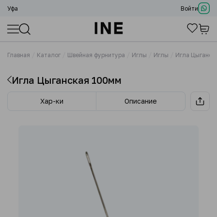
Уфа
Войти
Главная
Каталог
Швейная фурнитура
Иглы
Иглы
Игла Цыганск
Игла Цыганская 100мм
Хар-ки
Описание