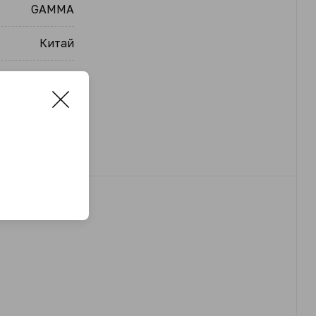
GAMMA
Китай
упак.
24
а
шт.