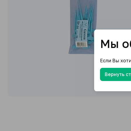
Мы о
Если Вы хот
Вернуть с