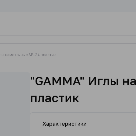
лы наметочные SP-24 пластик
"GAMMA" Иглы н
пластик
Характеристики