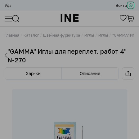
Уфа
Войти
Главная
Каталог
Швейная фурнитура
Иглы
Иглы
"GAMMA" Иглы
"GAMMA" Иглы для переплет. работ 4"
N-270
Хар-ки
Описание