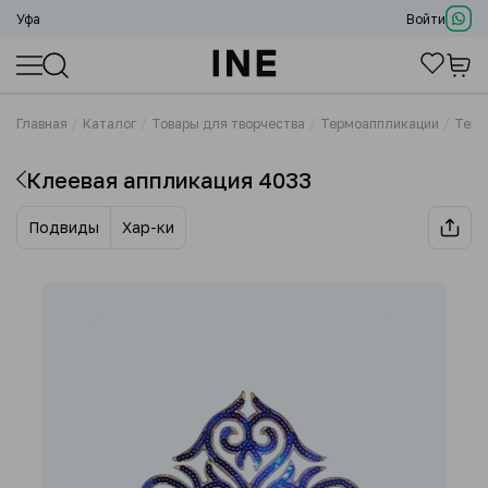
Уфа
Войти
Главная
Каталог
Товары для творчества
Термоаппликации
Терм
Клеевая аппликация 4033
Подвиды
Хар-ки