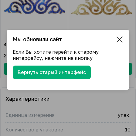
Мы обновили сайт
4033 Синий
4033 Золотой
Если Вы хотите перейти к старому
248.00
₽/упак.
248.00
₽/упак.
интерфейсу, нажмите на кнопку
В корзину
В корзину
Вернуть старый интерфейс
Характеристики
Единица измерения
упак.
Количество в упаковке
10